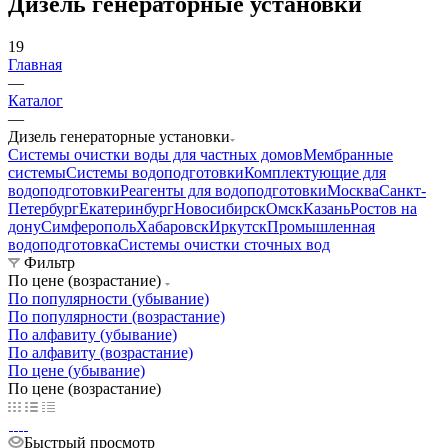
Дизель генераторные установки
19
Главная
—
Каталог
—
Дизель генераторные установки
Системы очистки воды для частных домов
Мембранные
системы
Системы водоподготовки
Комплектующие для
водоподготовки
Реагенты для водоподготовки
Москва
Санкт-
Петербург
Екатеринбург
Новосибирск
Омск
Казань
Ростов на
дону
Симферополь
Хабаровск
Иркутск
Промышленная
водоподготовка
Системы очистки сточных вод
Фильтр
По цене (возрастание)
По популярности (убывание)
По популярности (возрастание)
По алфавиту (убывание)
По алфавиту (возрастание)
По цене (убывание)
По цене (возрастание)
Быстрый просмотр