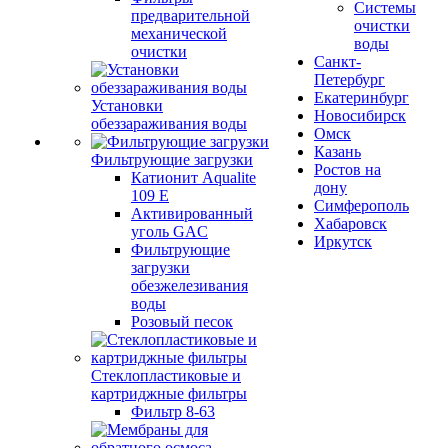
Системы
предварительной
очистки
механической
воды
очистки
Санкт-
Петербург
Екатеринбург
Установки
Новосибирск
обеззараживания воды
Омск
Казань
Фильтрующие загрузки
Ростов на
Катионит Aqualite
дону
109 E
Симферополь
Активированный
Хабаровск
уголь GAC
Иркутск
Фильтрующие
загрузки
обезжелезивания
воды
Розовый песок
Стеклопластиковые и
картриджные фильтры
Фильтр 8-63