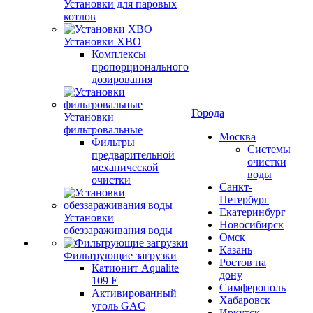
Установки для паровых
котлов
Установки ХВО
Комплексы
пропорционального
дозирования
Города
Установки
фильтровальные
Москва
Фильтры
Системы
предварительной
очистки
механической
воды
очистки
Санкт-
Петербург
Екатеринбург
Установки
Новосибирск
обеззараживания воды
Омск
Казань
Фильтрующие загрузки
Ростов на
Катионит Aqualite
дону
109 E
Симферополь
Активированный
Хабаровск
уголь GAC
Иркутск