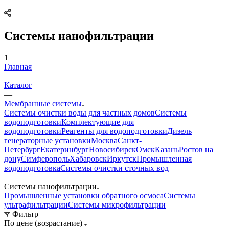
Системы нанофильтрации
1
Главная
—
Каталог
—
Мембранные системы
Системы очистки воды для частных домов
Системы
водоподготовки
Комплектующие для
водоподготовки
Реагенты для водоподготовки
Дизель
генераторные установки
Москва
Санкт-
Петербург
Екатеринбург
Новосибирск
Омск
Казань
Ростов на
дону
Симферополь
Хабаровск
Иркутск
Промышленная
водоподготовка
Системы очистки сточных вод
—
Системы нанофильтрации
Промышленные установки обратного осмоса
Системы
ультрафильтрации
Системы микрофильтрации
Фильтр
По цене (возрастание)