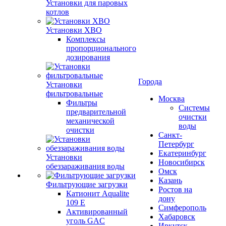
Установки для паровых
котлов
Установки ХВО
Комплексы
пропорционального
дозирования
Города
Установки
фильтровальные
Москва
Фильтры
Системы
предварительной
очистки
механической
воды
очистки
Санкт-
Петербург
Екатеринбург
Установки
Новосибирск
обеззараживания воды
Омск
Казань
Фильтрующие загрузки
Ростов на
Катионит Aqualite
дону
109 E
Симферополь
Активированный
Хабаровск
уголь GAC
Иркутск