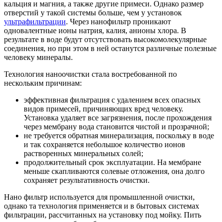
кальция и магния, а также другие примеси. Однако размер
отверстий у такой системы больше, чем у установок
ультрафильтрации
. Через нанофильтр проникают
одновалентные ионы натрия, калия, анионы хлора. В
результате в воде будут отсутствовать высокомолекулярные
соединения, но при этом в ней останутся различные полезные
человеку минералы.
Технология наноочистки стала востребованной по
нескольким причинам:
эффективная фильтрация с удалением всех опасных
видов примесей, причиняющих вред человеку.
Установка удаляет все загрязнения, после прохождения
через мембрану вода становится чистой и прозрачной;
не требуется обратная минерализация, поскольку в воде
и так сохраняется небольшое количество ионов
растворенных минеральных солей;
продолжительный срок эксплуатации. На мембране
меньше скапливаются солевые отложения, она долго
сохраняет результативность очистки.
Нано фильтр используется для промышленной очистки,
однако та технология применяется и в бытовых системах
фильтрации, рассчитанных на установку под мойку. Пить