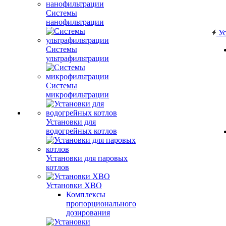
Системы
нанофильтрации
Ус
Системы
ультрафильтрации
Системы
микрофильтрации
Установки для
водогрейных котлов
Установки для паровых
котлов
Установки ХВО
Комплексы
пропорционального
дозирования