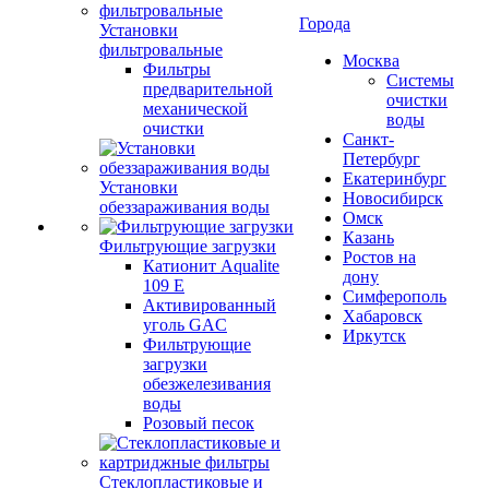
Города
Установки
фильтровальные
Москва
Фильтры
Системы
предварительной
очистки
механической
воды
очистки
Санкт-
Петербург
Екатеринбург
Установки
Новосибирск
обеззараживания воды
Омск
Казань
Фильтрующие загрузки
Ростов на
Катионит Aqualite
дону
109 E
Симферополь
Активированный
Хабаровск
уголь GAC
Иркутск
Фильтрующие
загрузки
обезжелезивания
воды
Розовый песок
Стеклопластиковые и