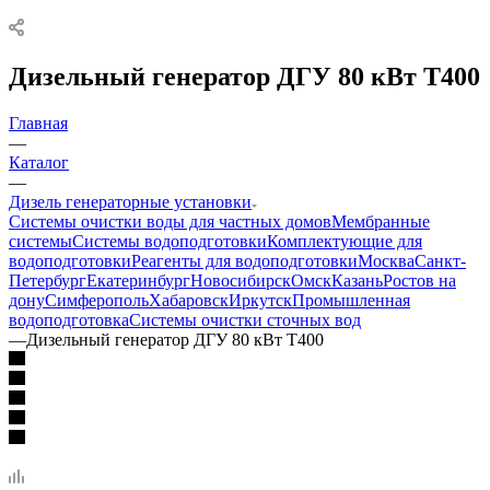
Дизельный генератор ДГУ 80 кВт Т400
Главная
—
Каталог
—
Дизель генераторные установки
Системы очистки воды для частных домов
Мембранные
системы
Системы водоподготовки
Комплектующие для
водоподготовки
Реагенты для водоподготовки
Москва
Санкт-
Петербург
Екатеринбург
Новосибирск
Омск
Казань
Ростов на
дону
Симферополь
Хабаровск
Иркутск
Промышленная
водоподготовка
Системы очистки сточных вод
—
Дизельный генератор ДГУ 80 кВт Т400