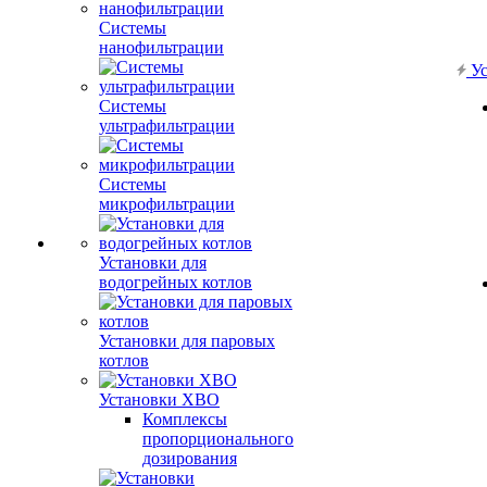
Системы
нанофильтрации
Ус
Системы
ультрафильтрации
Системы
микрофильтрации
Установки для
водогрейных котлов
Установки для паровых
котлов
Установки ХВО
Комплексы
пропорционального
дозирования