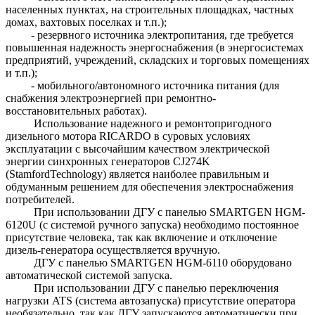
населенных пунктах, на строительных площадках, частных
домах, вахтовых поселках и т.п.);
- резервного источника электропитания, где требуется
повышенная надежность энергоснабжения (в энергосистемах
предприятий, учреждений, складских и торговых помещениях
и т.п.);
- мобильного/автономного источника питания (для
снабжения электроэнергией при ремонтно-
восстановительных работах).
Использование надежного и ремонтопригодного
дизельного мотора RICARDO в суровых условиях
эксплуатации с высочайшим качеством электрической
энергии синхронных генераторов CJ274K
(StamfordTechnology) является наиболее правильным и
обдуманным решением для обеспечения электроснабжения
потребителей.
При использовании ДГУ с панелью SMARTGEN HGM-
6120U (с системой ручного запуска) необходимо постоянное
присутствие человека, так как включение и отключение
дизель-генератора осуществляется вручную.
ДГУ с панелью SMARTGEN HGM-6110 оборудовано
автоматической системой запуска.
При использовании ДГУ с панелью переключения
нагрузки ATS (система автозапуска) присутствие оператора
необязательно, так как ДГУ запускаются автоматически при