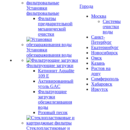
Города
Установки
фильтровальные
Москва
Фильтры
Системы
предварительной
очистки
механической
воды
очистки
Санкт-
Петербург
Екатеринбург
Установки
Новосибирск
обеззараживания воды
Омск
Казань
Фильтрующие загрузки
Ростов на
Катионит Aqualite
дону
109 E
Симферополь
Активированный
Хабаровск
уголь GAC
Иркутск
Фильтрующие
загрузки
обезжелезивания
воды
Розовый песок
Стеклопластиковые и