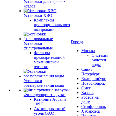
Установки для паровых
котлов
Установки ХВО
Комплексы
пропорционального
дозирования
Города
Установки
фильтровальные
Москва
Фильтры
Системы
предварительной
очистки
механической
воды
очистки
Санкт-
Петербург
Екатеринбург
Установки
Новосибирск
обеззараживания воды
Омск
Казань
Фильтрующие загрузки
Ростов на
Катионит Aqualite
дону
109 E
Симферополь
Активированный
Хабаровск
уголь GAC
Иркутск