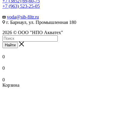
+7 (3852) 69-60-75
+7 (963) 523-25-05
voda@sib-filtr.ru
г. Барнаул, ул. Промышленная 180
2026 © ООО "НПО Акватех"
Найти
0
0
0
Корзина