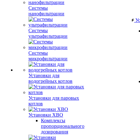
Системы
нанофильтрации
Ус
Системы
ультрафильтрации
Системы
микрофильтрации
Установки для
водогрейных котлов
Установки для паровых
котлов
Установки ХВО
Комплексы
пропорционального
дозирования