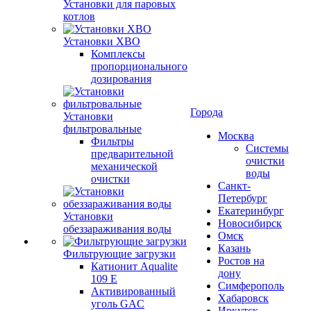
Установки для паровых
котлов
Установки ХВО
Комплексы
пропорционального
дозирования
Города
Установки
фильтровальные
Москва
Фильтры
Системы
предварительной
очистки
механической
воды
очистки
Санкт-
Петербург
Екатеринбург
Установки
Новосибирск
обеззараживания воды
Омск
Казань
Фильтрующие загрузки
Ростов на
Катионит Aqualite
дону
109 E
Симферополь
Активированный
Хабаровск
уголь GAC
Иркутск