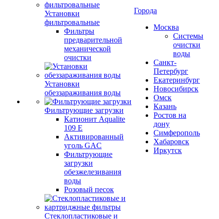
Города
Установки
фильтровальные
Москва
Фильтры
Системы
предварительной
очистки
механической
воды
очистки
Санкт-
Петербург
Екатеринбург
Установки
Новосибирск
обеззараживания воды
Омск
Казань
Фильтрующие загрузки
Ростов на
Катионит Aqualite
дону
109 E
Симферополь
Активированный
Хабаровск
уголь GAC
Иркутск
Фильтрующие
загрузки
обезжелезивания
воды
Розовый песок
Стеклопластиковые и