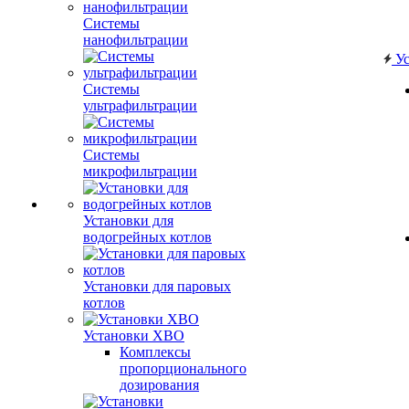
Системы
нанофильтрации
Ус
Системы
ультрафильтрации
Системы
микрофильтрации
Установки для
водогрейных котлов
Установки для паровых
котлов
Установки ХВО
Комплексы
пропорционального
дозирования