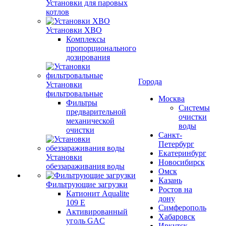
Установки для паровых
котлов
Установки ХВО
Комплексы
пропорционального
дозирования
Города
Установки
фильтровальные
Москва
Фильтры
Системы
предварительной
очистки
механической
воды
очистки
Санкт-
Петербург
Екатеринбург
Установки
Новосибирск
обеззараживания воды
Омск
Казань
Фильтрующие загрузки
Ростов на
Катионит Aqualite
дону
109 E
Симферополь
Активированный
Хабаровск
уголь GAC
Иркутск