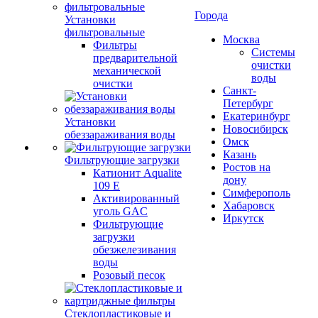
Города
Установки
фильтровальные
Москва
Фильтры
Системы
предварительной
очистки
механической
воды
очистки
Санкт-
Петербург
Екатеринбург
Установки
Новосибирск
обеззараживания воды
Омск
Казань
Фильтрующие загрузки
Ростов на
Катионит Aqualite
дону
109 E
Симферополь
Активированный
Хабаровск
уголь GAC
Иркутск
Фильтрующие
загрузки
обезжелезивания
воды
Розовый песок
Стеклопластиковые и