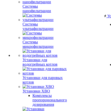
Системы
нанофильтрации
Ус
Системы
ультрафильтрации
Системы
микрофильтрации
Установки для
водогрейных котлов
Установки для паровых
котлов
Установки ХВО
Комплексы
пропорционального
дозирования