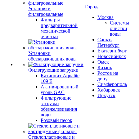
Города
Установки
фильтровальные
Москва
Фильтры
Системы
предварительной
очистки
механической
воды
очистки
Санкт-
Петербург
Екатеринбург
Установки
Новосибирск
обеззараживания воды
Омск
Казань
Фильтрующие загрузки
Ростов на
Катионит Aqualite
дону
109 E
Симферополь
Активированный
Хабаровск
уголь GAC
Иркутск
Фильтрующие
загрузки
обезжелезивания
воды
Розовый песок
Стеклопластиковые и