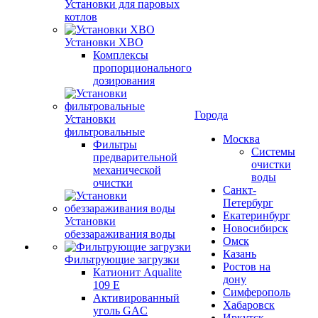
Установки для паровых
котлов
Установки ХВО
Комплексы
пропорционального
дозирования
Города
Установки
фильтровальные
Москва
Фильтры
Системы
предварительной
очистки
механической
воды
очистки
Санкт-
Петербург
Екатеринбург
Установки
Новосибирск
обеззараживания воды
Омск
Казань
Фильтрующие загрузки
Ростов на
Катионит Aqualite
дону
109 E
Симферополь
Активированный
Хабаровск
уголь GAC
Иркутск