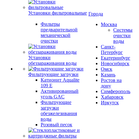
Установки фильтровальные
Города
Фильтры
Москва
предварительной
Системы
механической
очистки
очистки
воды
Санкт-
Петербург
Установки
Екатеринбург
обеззараживания воды
Новосибирск
Омск
Фильтрующие загрузки
Казань
Катионит Aqualite
Ростов на
109 E
дону
Активированный
Симферополь
уголь GAC
Хабаровск
Фильтрующие
Иркутск
загрузки
обезжелезивания
воды
Розовый песок