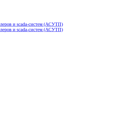
леров и scada-систем (АСУТП)
леров и scada-систем (АСУТП)