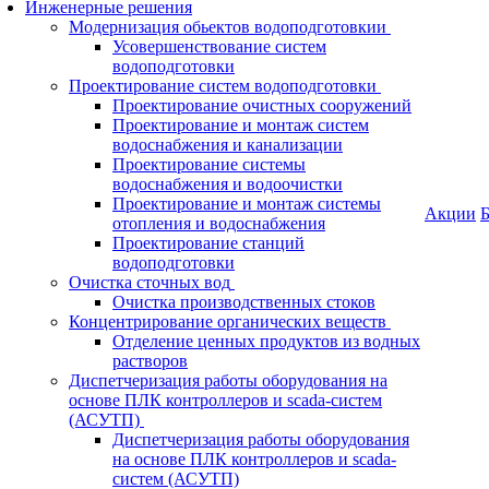
Инженерные решения
Модернизация обьектов водоподготовкии
Усовершенствование систем
водоподготовки
Проектирование систем водоподготовки
Проектирование очистных сооружений
Проектирование и монтаж систем
водоснабжения и канализации
Проектирование системы
водоснабжения и водоочистки
Проектирование и монтаж системы
Акции
Б
отопления и водоснабжения
Проектирование станций
водоподготовки
Очистка сточных вод
Очистка производственных стоков
Концентрирование органических веществ
Отделение ценных продуктов из водных
растворов
Диспетчеризация работы оборудования на
основе ПЛК контроллеров и scada-систем
(АСУТП)
Диспетчеризация работы оборудования
на основе ПЛК контроллеров и scada-
систем (АСУТП)