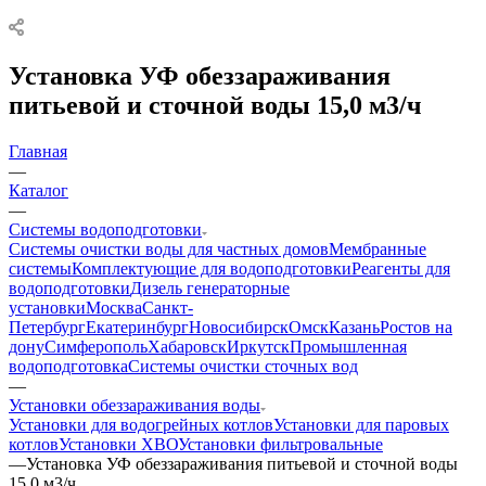
Установка УФ обеззараживания
питьевой и сточной воды 15,0 м3/ч
Главная
—
Каталог
—
Системы водоподготовки
Системы очистки воды для частных домов
Мембранные
системы
Комплектующие для водоподготовки
Реагенты для
водоподготовки
Дизель генераторные
установки
Москва
Санкт-
Петербург
Екатеринбург
Новосибирск
Омск
Казань
Ростов на
дону
Симферополь
Хабаровск
Иркутск
Промышленная
водоподготовка
Системы очистки сточных вод
—
Установки обеззараживания воды
Установки для водогрейных котлов
Установки для паровых
котлов
Установки ХВО
Установки фильтровальные
—
Установка УФ обеззараживания питьевой и сточной воды
15,0 м3/ч