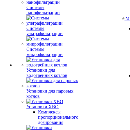
Системы
нанофильтрации
Ус
Системы
ультрафильтрации
Системы
микрофильтрации
Установки для
водогрейных котлов
Установки для паровых
котлов
Установки ХВО
Комплексы
пропорционального
дозирования