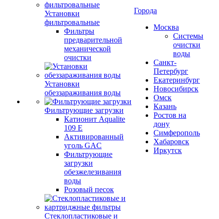
Города
Установки
фильтровальные
Москва
Фильтры
Системы
предварительной
очистки
механической
воды
очистки
Санкт-
Петербург
Екатеринбург
Установки
Новосибирск
обеззараживания воды
Омск
Казань
Фильтрующие загрузки
Ростов на
Катионит Aqualite
дону
109 E
Симферополь
Активированный
Хабаровск
уголь GAC
Иркутск
Фильтрующие
загрузки
обезжелезивания
воды
Розовый песок
Стеклопластиковые и