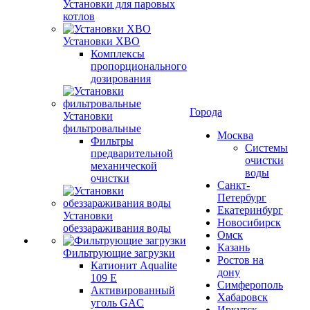
Установки для паровых
котлов
Установки ХВО
Комплексы
пропорционального
дозирования
Города
Установки
фильтровальные
Москва
Фильтры
Системы
предварительной
очистки
механической
воды
очистки
Санкт-
Петербург
Екатеринбург
Установки
Новосибирск
обеззараживания воды
Омск
Казань
Фильтрующие загрузки
Ростов на
Катионит Aqualite
дону
109 E
Симферополь
Активированный
Хабаровск
уголь GAC
Иркутск