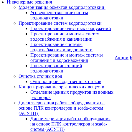
Инженерные решения
Модернизация обьектов водоподготовкии
Усовершенствование систем
водоподготовки
Проектирование систем водоподготовки
Проектирование очистных сооружений
Проектирование и монтаж систем
водоснабжения и канализации
Проектирование системы
водоснабжения и водоочистки
Проектирование и монтаж системы
Акции
Б
отопления и водоснабжения
Проектирование станций
водоподготовки
Очистка сточных вод
Очистка производственных стоков
Концентрирование органических веществ
Отделение ценных продуктов из водных
растворов
Диспетчеризация работы оборудования на
основе ПЛК контроллеров и scada-систем
(АСУТП)
Диспетчеризация работы оборудования
на основе ПЛК контроллеров и scada-
систем (АСУТП)