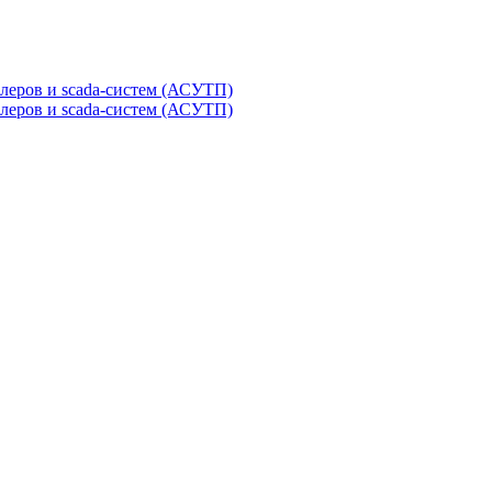
леров и scada-систем (АСУТП)
леров и scada-систем (АСУТП)