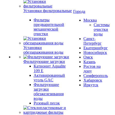
Установки фильтровальные
Города
Фильтры
Москва
предварительной
Системы
механической
очистки
очистки
воды
Санкт-
Петербург
Установки
Екатеринбург
обеззараживания воды
Новосибирск
Омск
Фильтрующие загрузки
Казань
Катионит Aqualite
Ростов на
109 E
дону
Активированный
Симферополь
уголь GAC
Хабаровск
Фильтрующие
Иркутск
загрузки
обезжелезивания
воды
Розовый песок