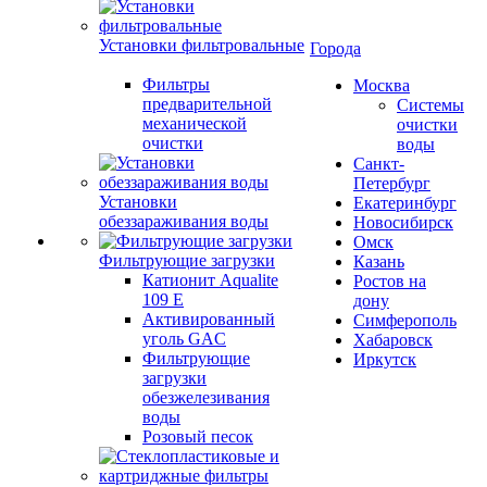
Установки фильтровальные
Города
Фильтры
Москва
предварительной
Системы
механической
очистки
очистки
воды
Санкт-
Петербург
Установки
Екатеринбург
обеззараживания воды
Новосибирск
Омск
Фильтрующие загрузки
Казань
Катионит Aqualite
Ростов на
109 E
дону
Активированный
Симферополь
уголь GAC
Хабаровск
Фильтрующие
Иркутск
загрузки
обезжелезивания
воды
Розовый песок