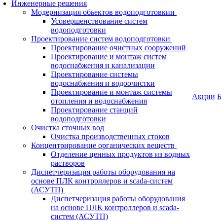
Инженерные решения
Модернизация обьектов водоподготовкии
Усовершенствование систем
водоподготовки
Проектирование систем водоподготовки
Проектирование очистных сооружений
Проектирование и монтаж систем
водоснабжения и канализации
Проектирование системы
водоснабжения и водоочистки
Проектирование и монтаж системы
Акции
Б
отопления и водоснабжения
Проектирование станций
водоподготовки
Очистка сточных вод
Очистка производственных стоков
Концентрирование органических веществ
Отделение ценных продуктов из водных
растворов
Диспетчеризация работы оборудования на
основе ПЛК контроллеров и scada-систем
(АСУТП)
Диспетчеризация работы оборудования
на основе ПЛК контроллеров и scada-
систем (АСУТП)