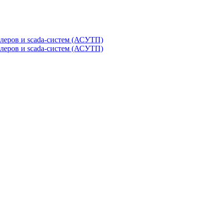
леров и scada-систем (АСУТП)
леров и scada-систем (АСУТП)